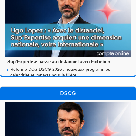
Sup'Expertise passe au distanciel avec Ficheben
Réforme DCG DSCG 2026 : nouveaux programmes,
calendrier et impacts pour la filière
Résultats du DCG : réussir, rebondir et préparer la suite avec
l'ESCG
DSCG
DCG UE13 Communication professionnelle : programme,
épreuve et réforme IA 2027
Corrigé du DCG UE5 2026 à télécharger
Corrigé du DCG UE7 2026 à télécharger
Corrigé du DCG UE8 2026 à télécharger
Corrigé du DCG UE4 2026 à télécharger