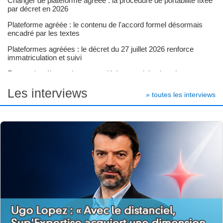
Changer de plateforme agréée : la procédure de portabilité fixée
par décret en 2026
Plateforme agréée : le contenu de l'accord formel désormais
encadré par les textes
Plateformes agréées : le décret du 27 juillet 2026 renforce
immatriculation et suivi
Facturation électronique et société en participation : le cas
d'usage AFNOR n°37
Les interviews
» toutes les interviews
30
JUIL
Taux d'actualisation : formule de calcul par le CMPC et guide
DGFiP 2026
Gordon et Shapiro : évaluer une action par l'actualisation des
dividendes
Facturation électronique et secret professionnel : facturer sans
révéler l'opération
28
JUIL
Goodwill : calcul, formule et comptabilisation selon les normes
françaises et IFRS