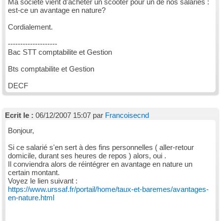
Ma société vient d'acheter un scooter pour un de nos salariés :
est-ce un avantage en nature?
Cordialement.
--------------------
Bac STT comptabilite et Gestion
Bts comptabilite et Gestion
DECF
Ecrit le :
06/12/2007 15:07 par
Francoisecnd
Bonjour,
Si ce salarié s'en sert à des fins personnelles ( aller-retour
domicile, durant ses heures de repos ) alors, oui .
Il conviendra alors de réintégrer en avantage en nature un
certain montant.
Voyez le lien suivant :
https://www.urssaf.fr/portail/home/taux-et-baremes/avantages-
en-nature.html