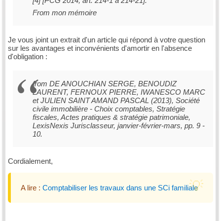
[4] [PCG 2014, art. 214-1 à 214-21].
From mon mémoire
Je vous joint un extrait d'un article qui répond à votre question
sur les avantages et inconvénients d'amortir en l'absence
d'obligation :
from DE ANOUCHIAN SERGE, BENOUDIZ
LAURENT, FERNOUX PIERRE, IWANESCO MARC
et JULIEN SAINT AMAND PASCAL (2013), Société
civile immobilière - Choix comptables, Stratégie
fiscales, Actes pratiques & stratégie patrimoniale,
LexisNexis Jurisclasseur, janvier-février-mars, pp. 9 -
10.
Cordialement,
A lire :
Comptabiliser les travaux dans une SCi familiale