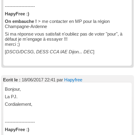
--------------------
HapyFree :)
On embauche !
> me contacter en MP pour la région
Champagne-Ardenne
Si ma réponse vous satisfait n'oubliez pas de voter "pour", à
défaut je m'engage à essayer !!!
merci ;)
[
DSCG/DCSG, DESS CCA IAE Dijon... DEC
]
Ecrit le :
18/06/2017 22:41 par
Hapyfree
Bonjour,
La PJ.
Cordialement,
--------------------
HapyFree :)