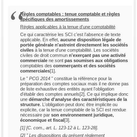
Règles comptables : tenue comptable et règles
spécifiques des amortissements
Règles applicables à la tenue d'une comptabilité
Ce qui caractérise les SCI c'est l'absence de texte
applicable. En effet,
aucune disposition légale de
portée générale n'astreint directement les sociétés
civiles
à la tenue d'une comptabilité. Les sociétés
civiles de droit commun
n'exerçant pas une activité
commerciale
ne sont
pas soumises aux obligations
comptables des
commerçants et des sociétés
commerciales
[1].
Le "
PCG 2014
" constitue la référence pour la
préparation des comptes sociaux mais il ne donne pas
de liste exhaustive des entités ayant l'obligation
d'établir des comptes annuels[2]. Ce qui implique donc
une
démarche d'analyse des caractéristiques de la
structure
. L'obligation peut donc être implicite ou
explicite, car la tenue comptable de la SCI est rendue
nécessaire par
son environnement juridique,
économique et fiscal
[3].
[1] [C. com., art. L. 123-12 à L. 123-28].
[2] " Les dispositions du présent règlement