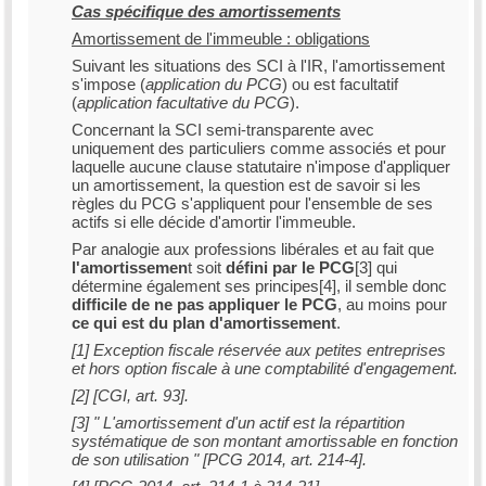
Cas spécifique des amortissements
Amortissement de l'immeuble : obligations
Suivant les situations des SCI à l'IR, l'amortissement
s'impose (
application du PCG
) ou est facultatif
(
application facultative du PCG
).
Concernant la SCI semi-transparente avec
uniquement des particuliers comme associés et pour
laquelle aucune clause statutaire n'impose d'appliquer
un amortissement, la question est de savoir si les
règles du PCG s'appliquent pour l'ensemble de ses
actifs si elle décide d'amortir l'immeuble.
Par analogie aux professions libérales et au fait que
l'amortissemen
t soit
défini par le PCG
[3] qui
détermine également ses principes[4], il semble donc
difficile de ne pas appliquer le PCG
, au moins pour
ce qui est du plan d'amortissement
.
[1] Exception fiscale réservée aux petites entreprises
et hors option fiscale à une comptabilité d'engagement.
[2] [CGI, art. 93].
[3] " L'amortissement d'un actif est la répartition
systématique de son montant amortissable en fonction
de son utilisation " [PCG 2014, art. 214-4].