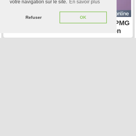
votre navigation sur le site.
En savoir plus
Refuser
OK
Jean-Paul Vellutini : un parcours KPMG
France au service de Grant Thornton
[Article] 17 mai 2026
Le cabinet Altexa rejoint le groupe