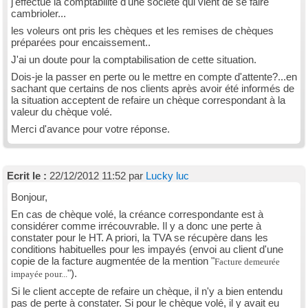
j'effectue la comptabilité d'une société qui vient de se faire
cambrioler...
les voleurs ont pris les chèques et les remises de chèques
préparées pour encaissement..
J'ai un doute pour la comptabilisation de cette situation.
Dois-je la passer en perte ou le mettre en compte d'attente?...en
sachant que certains de nos clients après avoir été informés de
la situation acceptent de refaire un chèque correspondant à la
valeur du chèque volé.
Merci d'avance pour votre réponse.
Ecrit le :
22/12/2012 11:52 par
Lucky luc
Bonjour,
En cas de chèque volé, la créance correspondante est à
considérer comme irrécouvrable. Il y a donc une perte à
constater pour le HT. A priori, la TVA se récupère dans les
conditions habituelles pour les impayés (envoi au client d'une
copie de la facture augmentée de la mention "
Facture demeurée
").
impayée pour...
Si le client accepte de refaire un chèque, il n'y a bien entendu
pas de perte à constater. Si pour le chèque volé, il y avait eu