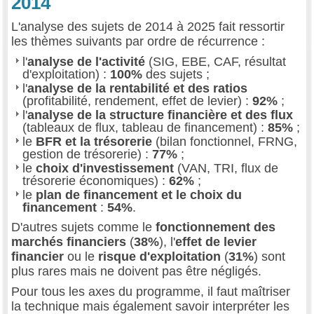
2014
L'analyse des sujets de 2014 à 2025 fait ressortir
les thèmes suivants par ordre de récurrence :
l'
analyse de l'activité
(SIG, EBE, CAF, résultat
d'exploitation) :
100%
des sujets ;
l'
analyse de la rentabilité et des ratios
(profitabilité, rendement, effet de levier) :
92%
;
l'
analyse de la structure financière et des flux
(tableaux de flux, tableau de financement) :
85%
;
le
BFR et la trésorerie
(bilan fonctionnel, FRNG,
gestion de trésorerie) :
77%
;
le
choix d'investissement
(VAN, TRI, flux de
trésorerie économiques) :
62%
;
le
plan de financement et le choix du
financement
:
54%
.
D'autres sujets comme le
fonctionnement des
marchés financiers
(
38%
), l'
effet de levier
financier
ou le
risque d'exploitation
(
31%
) sont
plus rares mais ne doivent pas être négligés.
Pour tous les axes du programme, il faut maîtriser
la technique mais également savoir interpréter les