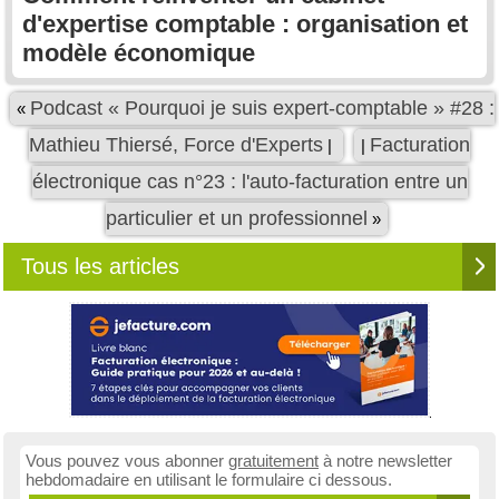
d'expertise comptable : organisation et
modèle économique
Podcast « Pourquoi je suis expert-comptable » #28 :
«
Mathieu Thiersé, Force d'Experts
Facturation
|
|
électronique cas n°23 : l'auto-facturation entre un
particulier et un professionnel
»
Tous les articles
Vous pouvez vous abonner
gratuitement
à notre newsletter
hebdomadaire en utilisant le formulaire ci dessous.