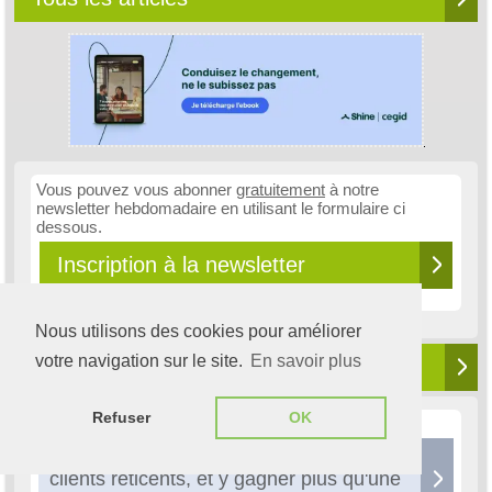
Vous pouvez vous abonner
gratuitement
à notre
newsletter hebdomadaire en utilisant le formulaire ci
dessous.
Inscription à la newsletter
Nous utilisons des cookies pour améliorer
votre navigation sur le site.
En savoir plus
Newsletter n°984 du 22 juillet 2026
Refuser
OK
Actualité
Facturation électronique : embarquer vos
clients réticents, et y gagner plus qu'une