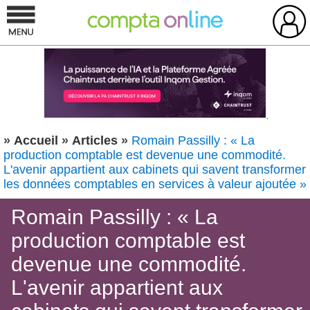
»
Accueil
»
Articles
»
Romain Passilly : « La
production comptable est devenue une commodité.
L'avenir appartient aux cabinets qui savent transformer
les données comptables en services à valeur ajoutée »
Romain Passilly : « La
production comptable est
devenue une commodité.
L'avenir appartient aux