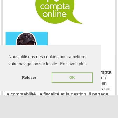
Nous utilisons des cookies pour améliorer
votre navigation sur le site.
En savoir plus
Frédéric Rocci
, fondateur et dirigeant de
Compta
Online
, anime depuis 2003 la 1ère communauté
Refuser
OK
des métiers du Chiffre en France. Spécialiste en
presse en ligne et auteur de nombreux articles sur
la comptabilité, la fiscalité et la gestion, il partage
son expertise avec des milliers de professionnels.
[Article] 18 mars 2019