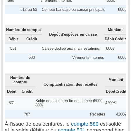
580
Virements internes
800€
512 ou 53
Compte bancaire ou caisse principale
800€
Numéro de compte
Montant
Dépôt d'espèces en caisse
Débit
Crédit
Débit
Crédit
531
Caisse dédiée aux manifestations
800€
580
Virements internes
800€
Numéro de
Montant
compte
Comptabilisation des recettes
Débit
Crédit
Débit
Crédit
Solde de caisse en fin de journée (5000 -
531
4200€
800)
707
Recettes
4200€
À l'issue de ces écritures, le
compte 580
est soldé
et le solde débiteur du
compte 531
correspond bien