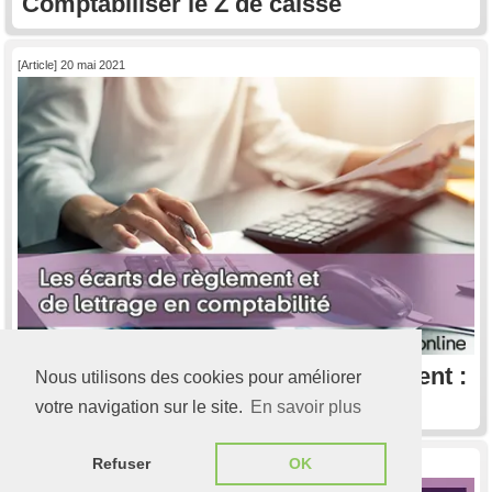
Comptabiliser le Z de caisse
[Article] 20 mai 2021
Comptabiliser les écarts de règlement :
Nous utilisons des cookies pour améliorer
les comptes 658 et 758
votre navigation sur le site.
En savoir plus
Refuser
OK
[Article] 28 octobre 2022