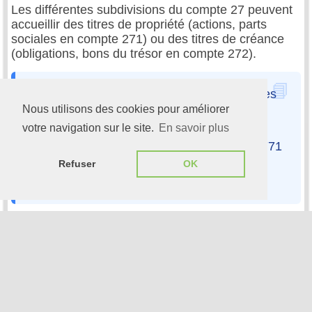
Les différentes subdivisions du compte 27 peuvent
accueillir des titres de propriété (actions, parts
sociales en compte 271) ou des titres de créance
(obligations, bons du trésor en compte 272).
Toujours selon l'article 624-15 du PCG « Les
Nous utilisons des cookies pour améliorer
actions qui ont été affectées à un plan
votre navigation sur le site.
En savoir plus
d'options d'achat postérieurement à leur
acquisition et comptabilisées au compte 2771
– Actions propres ou parts propres - sont
Refuser
OK
transférées au compte 5021 ».