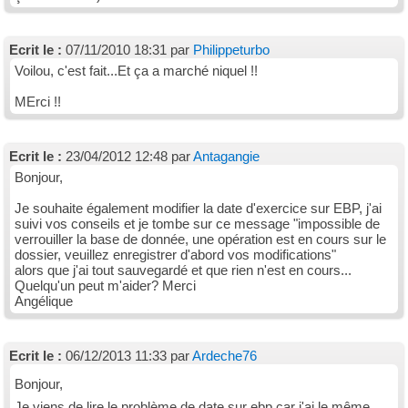
Ecrit le :
07/11/2010 18:31 par
Philippeturbo
Voilou, c'est fait...Et ça a marché niquel !!
MErci !!
Ecrit le :
23/04/2012 12:48 par
Antagangie
Bonjour,
Je souhaite également modifier la date d'exercice sur EBP, j'ai
suivi vos conseils et je tombe sur ce message "impossible de
verrouiller la base de donnée, une opération est en cours sur le
dossier, veuillez enregistrer d'abord vos modifications"
alors que j'ai tout sauvegardé et que rien n'est en cours...
Quelqu'un peut m'aider? Merci
Angélique
Ecrit le :
06/12/2013 11:33 par
Ardeche76
Bonjour,
Je viens de lire le problème de date sur ebp car j'ai le même