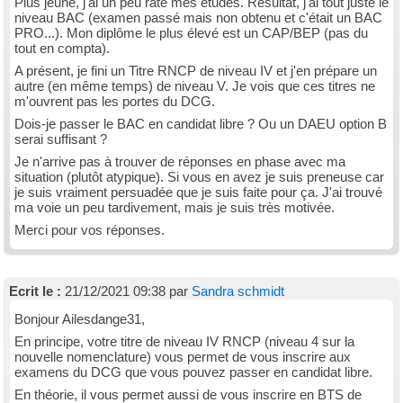
Plus jeune, j'ai un peu raté mes études. Résultat, j'ai tout juste le
niveau BAC (examen passé mais non obtenu et c'était un BAC
PRO...). Mon diplôme le plus élevé est un CAP/BEP (pas du
tout en compta).
A présent, je fini un Titre RNCP de niveau IV et j'en prépare un
autre (en même temps) de niveau V. Je vois que ces titres ne
m'ouvrent pas les portes du DCG.
Dois-je passer le BAC en candidat libre ? Ou un DAEU option B
serai suffisant ?
Je n'arrive pas à trouver de réponses en phase avec ma
situation (plutôt atypique). Si vous en avez je suis preneuse car
je suis vraiment persuadée que je suis faite pour ça. J'ai trouvé
ma voie un peu tardivement, mais je suis très motivée.
Merci pour vos réponses.
Ecrit le :
21/12/2021 09:38 par
Sandra schmidt
Bonjour Ailesdange31,
En principe, votre titre de niveau IV RNCP (niveau 4 sur la
nouvelle nomenclature) vous permet de vous inscrire aux
examens du DCG que vous pouvez passer en candidat libre.
En théorie, il vous permet aussi de vous inscrire en BTS de