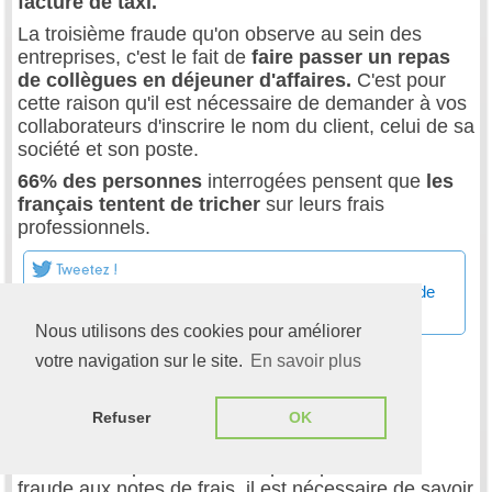
facture de taxi.
La troisième fraude qu'on observe au sein des
entreprises, c'est le fait de
faire passer un repas
de collègues en déjeuner d'affaires.
C'est pour
cette raison qu'il est nécessaire de demander à vos
collaborateurs d'inscrire le nom du client, celui de sa
société et son poste.
66% des personnes
interrogées pensent que
les
français tentent de tricher
sur leurs frais
professionnels.
Un tiers des français tentent de tricher sur leurs notes de
frais
Nous utilisons des cookies pour améliorer
votre navigation sur le site.
En savoir plus
Contrôler les notes de frais et
Refuser
OK
repérer les fraudes
Face aux risques financiers que représente la
fraude aux notes de frais, il est nécessaire de savoir