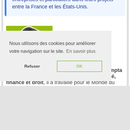
entre la France et les États-Unis.
Nous utilisons des cookies pour améliorer
votre navigation sur le site.
En savoir plus
Refuser
OK
Hugues Robert
est rédacteur en chef de
Compta
Online
. Journaliste spécialisé en
comptabilité,
finance et droit
, il a travaillé pour le Monde du
Chiffre, le Monde du Droit, Décideurs TV et Daf
Magazine avant de rejoindre l'équipe en 2024.
[Article] 18 février 2026