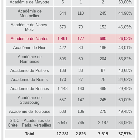
Académie de Mayotte
5
1
2
50,00%
Académie de
544
110
245
44,90%
Montpellier
Académie de Nancy-
370
70
152
46,05%
Metz
Académie de Nantes
1 491
177
680
26,03%
Académie de Nice
422
80
186
43,01%
Académie de
395
69
204
33,82%
Normandie
Académie de Poitiers
188
38
87
43,68%
Académie de Reims
170
27
78
34,62%
Académie de Rennes
1 143
143
485
29,48%
Académie de
557
147
245
60,00%
Strasbourg
Académie de Toulouse
588
136
275
49,45%
SIEC – Académies de
5 547
745
2 187
34,06%
Créteil, Paris, Versailles
Total
17 281
2 825
7 519
37,57%