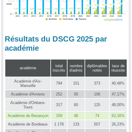
Résultats du DSCG 2025 par
académie
total
nombre
diplômables
taux de
académie
inscrits
d'admis
notés
réussite
Académie d'Aix-
794
151
373
40,48%
Marseille
Académie d'Amiens
252
50
106
47,17%
Académie d'Orléans-
317
60
125
48,00%
Tours
Académie de Besançon
159
46
74
62,16%
Académie de Bordeaux
1 178
133
507
26,23%