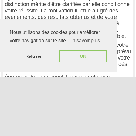
distinction mérite d'être clarifiée car elle conditionne
votre réussite. La motivation fluctue au gré des
événements, des résultats obtenus et de votre
moral. Certains jours, vous vous sentirez prêt à
conquérir le monde, d'autres jours, simplement
Nous utilisons des cookies pour améliorer
ouvrir votre manuel vous semblera insurmontable.
votre navigation sur le site.
En savoir plus
La discipline, elle, opère indépendamment de votre
état d'esprit. Elle consiste à effectuer le travail prévu
Refuser
OK
même sans motivation, simplement parce que votre
planning l'exige. Cette approche doit s'installer dès
le début de l'année et se maintenir jusqu'aux
épreuves. Avec du recul, les candidats ayant
échoué admettent souvent avoir relâché leurs
efforts pendant certaines périodes, comptant
rattraper leur retard plus tard. Cette stratégie
échoue systématiquement car le retard accumulé
génère du stress, qui lui-même entame votre
capacité de travail.
Concrètement, la discipline se traduit par un emploi
du temps strict que vous respectez quelles que