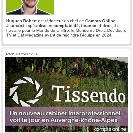
Hugues Robert
est rédacteur en chef de
Compta Online
.
Journaliste spécialisé en
comptabilité, finance et droit
, il a
travaillé pour le Monde du Chiffre, le Monde du Droit, Décideurs
TV et Daf Magazine avant de rejoindre l'équipe en 2024.
[Article] 03 février 2026