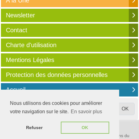
A la Une
Newsletter
Contact
Charte d'utilisation
Mentions Légales
Protection des données personnelles
Accueil
Nous utilisons des cookies pour améliorer
votre navigation sur le site.
En savoir plus
© 2003-2026
Compta Online
Refuser
OK
S'informer, partager, évoluer
Média communautaire 100% digital destiné aux professions du