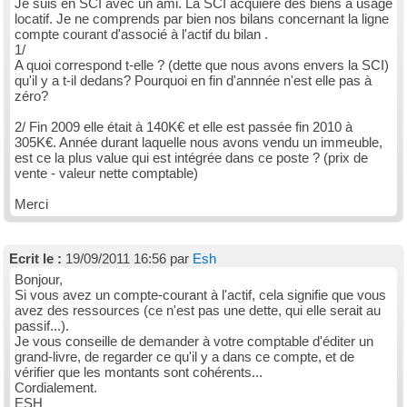
Je suis en SCI avec un ami. La SCI acquière des biens à usage
locatif. Je ne comprends par bien nos bilans concernant la ligne
compte courant d'associé à l'actif du bilan .
1/
A quoi correspond t-elle ? (dette que nous avons envers la SCI)
qu'il y a t-il dedans? Pourquoi en fin d'annnée n'est elle pas à
zéro?
2/ Fin 2009 elle était à 140K€ et elle est passée fin 2010 à
305K€. Année durant laquelle nous avons vendu un immeuble,
est ce la plus value qui est intégrée dans ce poste ? (prix de
vente - valeur nette comptable)
Merci
Ecrit le :
19/09/2011 16:56 par
Esh
Bonjour,
Si vous avez un compte-courant à l'actif, cela signifie que vous
avez des ressources (ce n'est pas une dette, qui elle serait au
passif...).
Je vous conseille de demander à votre comptable d'éditer un
grand-livre, de regarder ce qu'il y a dans ce compte, et de
vérifier que les montants sont cohérents...
Cordialement.
ESH