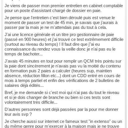
Je viens de passer mon premier entretien en cabinet comptable
pour un poste d'assistant chargé de dossier en paie.
Je pense que l'entretien c'est bien déroulé puis est venue le
moment de passer un test de 45 min, je savais que j'aurais à
passer par la mais je ne m'attendais pas du tout à cela.
J'ai une licence générale et un titre pro gestionnaire de paie
(passé en 900 heures) et j'ai trouvé ce test extrêmement difficile
(surtout au niveau du temps) ! Il faut dire que j"ai eu
connaissance du rendez vous la veille donc je n'ai pas eu le
temps de bachoter...
J'avais 45 minutes en tout pour remplir un QCM très pointu sur
la paie dont sincèrement je n'avais pas vu la moitié du contenu
en formation puis 2 paies a calculer (heures sup, maintien
absence, réduction fillon etc...) dont un CDD entré en cours de
mois à temps partiel et enfin des vérifications de 2 bulletins de
salaires déjà édités...
Bref, je me demande si c'est moi qui n'ai pas du tout le niveau
et si je dois changer de branche ou bien si ces tests sont
volontairement très difficile...
D'autres personnes sont déjà passées par la pour me donner
leur avis svp ?
Je cherche aussi sur internet ce fameux test "in extenso" ou un
du même genre pour m'exercer à la maison mais je ne trouve