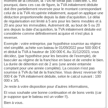
moment de la cession, la TVA ne serait pas collectée. C'est
pourquoi, dans ces cas de figure, la TVA initialement déduite
doit être partiellement reversée pour le montant correspondant
celui de à la TVA récupérée initialement, auquel on applique une
déduction proportionnelle depuis la date d'acquisition. Le délai
de régularisation est limité à 5 ans pour les biens meubles et à
20 ans pour les immeubles. Autrement dit, au bout de 5 ou 20
ans depuis la date d'acquisition, la TVA initialement déduite est
considérée comme définitivement acquise et n'est plus à
reverser.
Exemple : votre entreprise, par hypothèse soumise au régime
réel simplifié, achète son bateau le 01/09/2022 pour 500 000 €
et déduit la TVA à hauteur de 100 000 €. Au 31/12/2023, vous
décidez, (par hypothèse pour les besoins de l'exemple), de
basculer au régime de la franchise en base et de vendre le bien.
La durée de détention est de 2 ans (une année entamée
comptant pour une année complète). La cession n'est pas
soumise à TVA du fait de la franchise. Vous devez reverser 60
000 € de TVA initialement déduite, selon le calcul suivant : 100
000 x 3/5.
Je reste à votre disposition pour d'autres informations,
Et vous souhaite une bonne continuation et de bons vents (car
je suppose que le bateau est un voilier !!).
Bien à vous.