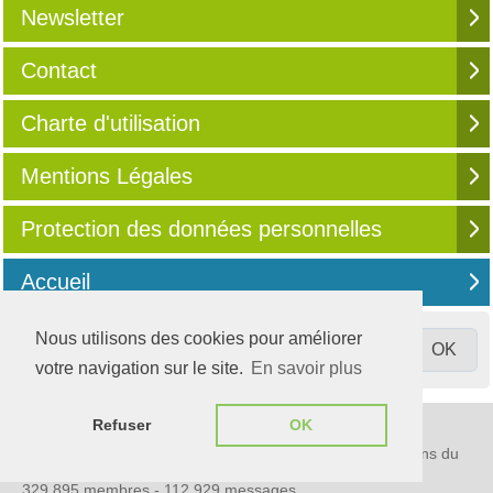
Newsletter
Contact
Charte d'utilisation
Mentions Légales
Protection des données personnelles
Accueil
Nous utilisons des cookies pour améliorer
votre navigation sur le site.
En savoir plus
© 2003-2026
Compta Online
Refuser
OK
S'informer, partager, évoluer
Média communautaire 100% digital destiné aux professions du
Chiffre
329 895 membres - 112 929 messages