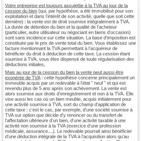
Votre entreprise est toujours assujettie à la TVA au jour de la
cession du bien
(qui, par hypothèse, a été immobilisé pour son
exploitation et dans l'intérêt de son activité, quelle que soit cette
dernière) : la vente est de droit soumise intégralement à TVA.
La durée de détention du bien et la qualité de l'acheteur
(particulier, autre utilisateur ou négociant en biens d'occasion)
sont sans incidence sur cette situation. La base d'imposition est
constituée par le prix de vente total du bien. Vous établissez une
facture mentionnant la TVA permettant à l'acquéreur de
bénéficier du droit à déduction de cette taxe. La cession étant
soumise à TVA, vous êtes dispensé de toute régularisation des
déductions initiales,
Mais au jour de la cession du bien la vente peut aussi être
exonérée de TVA
: cette hypothèse concerne principalement un
immeuble acquis par un redevable à l'état " neuf " et qui est
revendu plus de 5 ans après son achèvement. La vente est
alors soumise aux droits d'enregistrement et non à la TVA. Elle
vise aussi les cas où un bien meuble, acquis initialement pour
une activité soumise à TVA, sort du champ d'application de
cette taxe : c'est le cas, par exemple, d'une société soumise à
TVA sur option que décide d'y renoncer ou du transfert de
l'affectation ultérieure d'un bien, d'une activité taxable à une
activité non soumise à la TVA (exercice d'une profession
médicale, assurance....). Le redevable pourrait ainsi bénéficier
d'une déduction intégrale de la TVA à l'acquisition alors qu'au