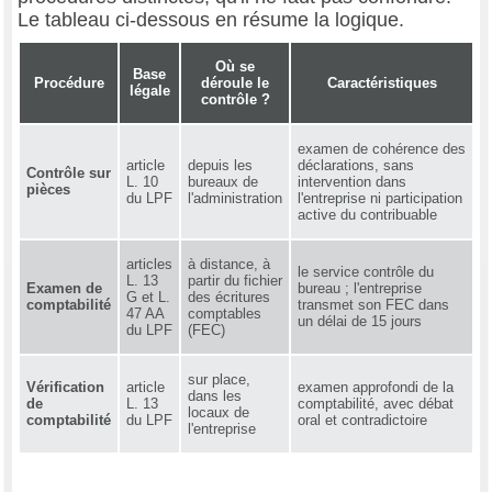
Le tableau ci-dessous en résume la logique.
Où se
Base
Procédure
déroule le
Caractéristiques
légale
contrôle ?
examen de cohérence des
article
depuis les
déclarations, sans
Contrôle sur
L. 10
bureaux de
intervention dans
pièces
du LPF
l'administration
l'entreprise ni participation
active du contribuable
articles
à distance, à
le service contrôle du
L. 13
partir du fichier
Examen de
bureau ; l'entreprise
G et L.
des écritures
comptabilité
transmet son FEC dans
47 AA
comptables
un délai de 15 jours
du LPF
(FEC)
sur place,
Vérification
article
examen approfondi de la
dans les
de
L. 13
comptabilité, avec débat
locaux de
comptabilité
du LPF
oral et contradictoire
l'entreprise